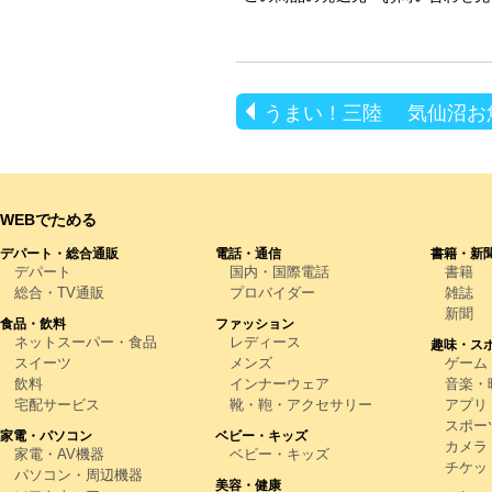
うまい！三陸 気仙沼お
WEBでためる
デパート・総合通販
電話・通信
書籍・新
デパート
国内・国際電話
書籍
総合・TV通販
プロバイダー
雑誌
新聞
食品・飲料
ファッション
ネットスーパー・食品
レディース
趣味・ス
スイーツ
メンズ
ゲーム
飲料
インナーウェア
音楽・映
宅配サービス
靴・鞄・アクセサリー
アプリ
スポー
家電・パソコン
ベビー・キッズ
カメラ
家電・AV機器
ベビー・キッズ
チケッ
パソコン・周辺機器
美容・健康