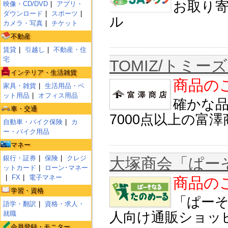
お取り寄
映像・CD/DVD
アプリ・
ダウンロード
スポーツ
ル
カメラ・写真
チケット
不動産
賃貸
引越し
不動産・住
宅
TOMIZ/トミー
インテリア・生活雑貨
商品のご
家具・雑貨
生活用品・ペ
ット用品
オフィス用品
確かな品
車・交通
7000点以上の富
自動車・バイク保険
カ
ー・バイク用品
マネー
銀行・証券
保険
クレジ
大塚商会「ぱー
ットカード
ローン･マネー
FX
電子マネー
商品のご
学習・資格
「ぱー
語学・翻訳
資格・求人・
就職
人向け通販ショッ
会員登録・モニター