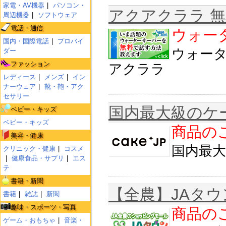
家電・AV機器
パソコン・
アクアクララ 
周辺機器
ソフトウェア
電話・通信
ウォータ
国内・国際電話
プロバイ
ウォータ
ダー
ファッション
アクララ
レディース
メンズ
イン
ナーウェア
靴・鞄・アク
セサリー
国内最大級のケー
ベビー・キッズ
ベビー・キッズ
商品のご
美容・健康
国内最大
クリニック・健康
コスメ
健康食品・サプリ
エス
テ
書籍・新聞
【全農】JAタ
書籍
雑誌
新聞
趣味・スポーツ・写真
商品のご
ゲーム・おもちゃ
音楽・