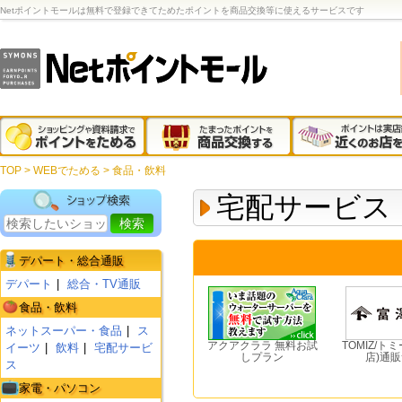
Netポイントモールは無料で登録できてためたポイントを商品交換等に使えるサービスです
TOP
>
WEBでためる
> 食品・飲料
宅配サービス
デパート・総合通販
デパート
総合・TV通販
食品・飲料
ネットスーパー・食品
ス
アクアクララ 無料お試
TOMIZ/ト
イーツ
飲料
宅配サービ
しプラン
店)通
ス
家電・パソコン