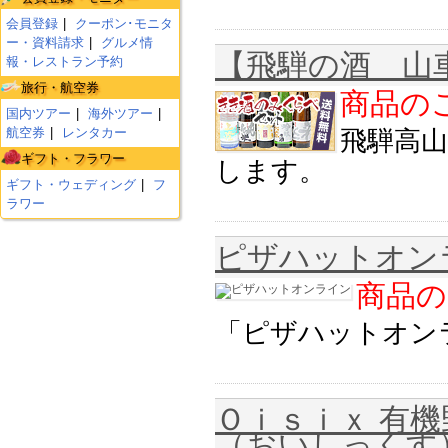
会員登録
クーポン･モニタ
ー・資料請求
グルメ情
【飛騨の酒 山
報・レストラン予約
旅行・航空券
商品のご
国内ツアー
海外ツアー
航空券
レンタカー
飛騨高
ギフト・フラワー
します。
ギフト・ウェディング
フ
ラワー
ピザハットオン
商品の
「ピザハットオン
Ｏｉｓｉｘ 有
（おいしっくす