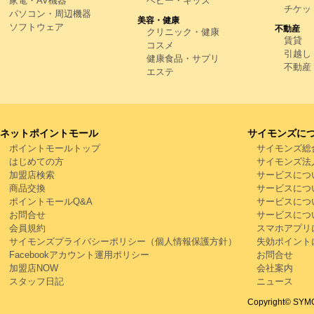
家電・AV機器
ベビー・キッズ
チケッ
パソコン・周辺機器
美容・健康
ソフトウェア
不動産
クリニック・健康
賃貸
コスメ
引越し
健康食品・サプリ
不動産
エステ
ネットポイントモール
サイモンズに
ポイントモールトップ
サイモンズ総
はじめての方
サイモンズ法
加盟店検索
サービスにつ
商品交換
サービスにつ
ポイントモールQ&A
サービスにつ
お問合せ
サービスにつ
会員規約
スマホアプリ
サイモンズプライバシーポリシー（個人情報保護方針）
失効ポイント
Facebookアカウント運用ポリシー
お問合せ
加盟店NOW
会社案内
スタッフ日記
ニュース
Copyright© SYMON