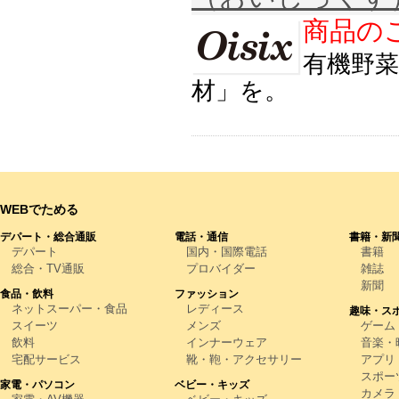
商品のご
有機野
材」を。
WEBでためる
デパート・総合通販
電話・通信
書籍・新
デパート
国内・国際電話
書籍
総合・TV通販
プロバイダー
雑誌
新聞
食品・飲料
ファッション
ネットスーパー・食品
レディース
趣味・ス
スイーツ
メンズ
ゲーム
飲料
インナーウェア
音楽・映
宅配サービス
靴・鞄・アクセサリー
アプリ
スポー
家電・パソコン
ベビー・キッズ
カメラ