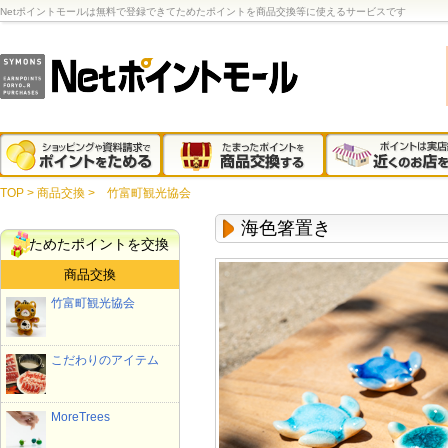
Netポイントモールは無料で登録できてためたポイントを商品交換等に使えるサービスです
TOP
>
商品交換
>
竹富町観光協会
海色箸置き
ためたポイントを交換
商品交換
竹富町観光協会
こだわりのアイテム
MoreTrees