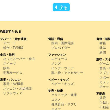
戻る
WEBでためる
デパート・総合通販
電話・通信
書籍・新
デパート
国内・国際電話
書籍
総合・TV通販
プロバイダー
雑誌
新聞
食品・飲料
ファッション
ネットスーパー・食品
レディース
趣味・ス
スイーツ
メンズ
ゲーム
飲料
インナーウェア
音楽・映
宅配サービス
靴・鞄・アクセサリー
アプリ
スポー
家電・パソコン
ベビー・キッズ
カメラ
家電・AV機器
ベビー・キッズ
チケッ
パソコン・周辺機器
美容・健康
ソフトウェア
不動産
クリニック・健康
賃貸
コスメ
引越し
健康食品・サプリ
不動産
エステ