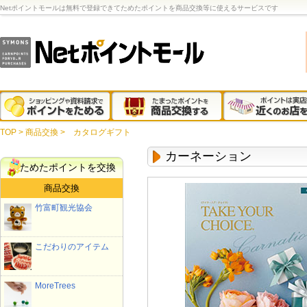
Netポイントモールは無料で登録できてためたポイントを商品交換等に使えるサービスです
TOP
>
商品交換
>
カタログギフト
カーネーション
ためたポイントを交換
商品交換
竹富町観光協会
こだわりのアイテム
MoreTrees