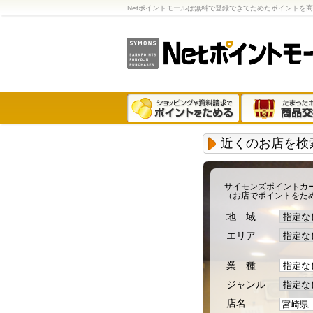
Netポイントモールは無料で登録できてためたポイントを
近くのお店を検
サイモンズポイントカ
（お店でポイントをた
地 域
エリア
業 種
ジャンル
店名