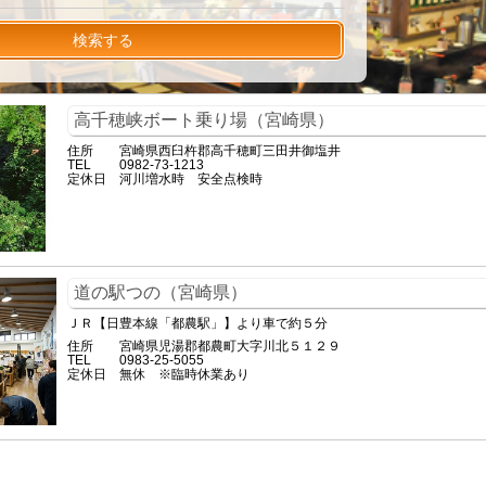
検索する
高千穂峡ボート乗り場（宮崎県）
住所
宮崎県西臼杵郡高千穂町三田井御塩井
TEL
0982-73-1213
定休日
河川増水時 安全点検時
道の駅つの（宮崎県）
ＪＲ【日豊本線「都農駅」】より車で約５分
住所
宮崎県児湯郡都農町大字川北５１２９
TEL
0983-25-5055
定休日
無休 ※臨時休業あり