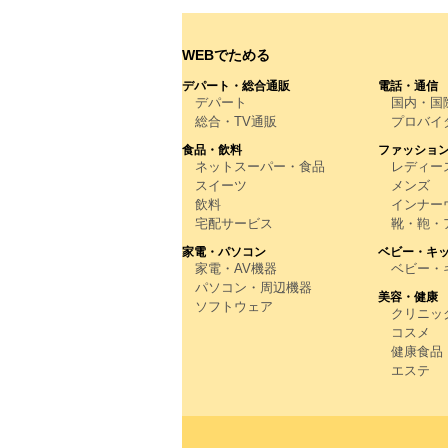
WEBでためる
デパート・総合通販
電話・通信
デパート
国内・国
総合・TV通販
プロバイ
食品・飲料
ファッショ
ネットスーパー・食品
レディー
スイーツ
メンズ
飲料
インナー
宅配サービス
靴・鞄・
家電・パソコン
ベビー・キ
家電・AV機器
ベビー・
パソコン・周辺機器
美容・健康
ソフトウェア
クリニッ
コスメ
健康食品
エステ