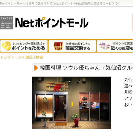
Netポイントモールは無料で登録できてためたポイントを商品交換等に使えるサービスです
トップページ
>
加盟店検索
韓国料理 ソウル優ちゃん（気仙沼クル
気仙
選べ
月曜
アツ
おい