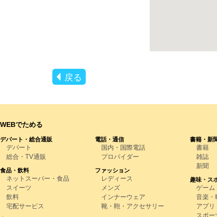
戻る
WEBでためる
デパート・総合通販
電話・通信
書籍・新
デパート
国内・国際電話
書籍
総合・TV通販
プロバイダー
雑誌
新聞
食品・飲料
ファッション
ネットスーパー・食品
レディース
趣味・ス
スイーツ
メンズ
ゲーム
飲料
インナーウェア
音楽・映
宅配サービス
靴・鞄・アクセサリー
アプリ
スポー