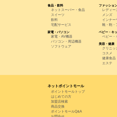
食品・飲料
ファッショ
ネットスーパー・食品
レディー
スイーツ
メンズ
飲料
インナー
宅配サービス
靴・鞄・
家電・パソコン
ベビー・キ
家電・AV機器
ベビー・
パソコン・周辺機器
美容・健康
ソフトウェア
クリニッ
コスメ
健康食品
エステ
ネットポイントモール
ポイントモールトップ
はじめての方
加盟店検索
商品交換
ポイントモールQ&A
お問合せ