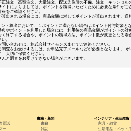
不正注文（高額注文、大量注文、配送先住所の不備、注文・キャンセル
サイトによりましては、ポイントを獲得いただくために必要な条件がご
情報をご確認ください。
が算出される場合には、商品金額に対してポイントが算出されます。送
イント算出において、１ポイントに満たない場合はポイント付与対象と
特典やポイントを利用した場合には、利用後の商品金額がポイントの対
なく終了する場合や、ポイントの獲得方法、ポイント数が変更となる場
さい。
お問い合わせは、株式会社サイモンズませでご連絡ください。
る調査をお受けするには、お申込完了メールなどが必要となります。 ポ
に、大切に保管ください。
せんと調査をお受けできない場合がございます。
書籍・新聞
インテリア・生活雑貨
際電話
書籍
家具・雑貨
ダー
雑誌
生活用品・ペット