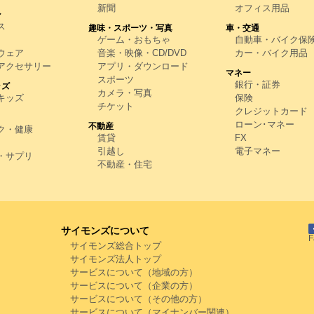
新聞
オフィス用品
ン
ス
趣味・スポーツ・写真
車・交通
ゲーム・おもちゃ
自動車・バイク保
ウェア
音楽・映像・CD/DVD
カー・バイク用品
アクセサリー
アプリ・ダウンロード
マネー
スポーツ
銀行・証券
ッズ
カメラ・写真
キッズ
保険
チケット
クレジットカード
ローン･マネー
不動産
ク・健康
賃貸
FX
引越し
電子マネー
・サプリ
不動産・住宅
サイモンズについて
サイモンズ総合トップ
サイモンズ法人トップ
サービスについて（地域の方）
サービスについて（企業の方）
サービスについて（その他の方）
サービスについて（マイナンバー関連）