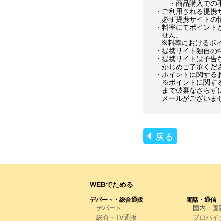
・商品購入での
・ご利用される提携
必ず提携サイトの
・料率にてポイント
せん。
※料率におけるポ
・提携サイト独自の
・提携サイトは予告
かじめご了承くだ
・ポイントに関する
※ポイントに関す
まで破棄なさらず
メールがございま
戻る
WEBでためる
デパート・総合通販
電話・通信
デパート
国内・国
総合・TV通販
プロバイ