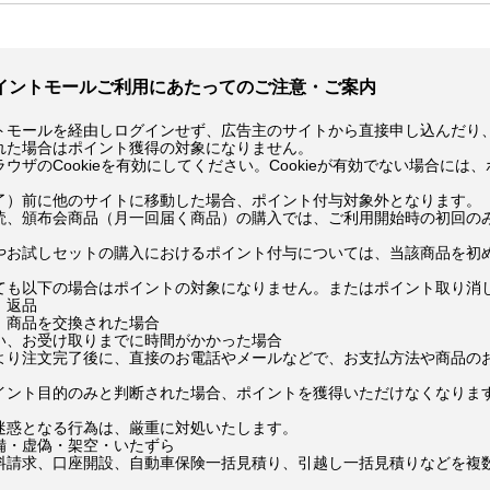
イントモールご利用にあたってのご注意・ご案内
トモールを経由しログインせず、広告主のサイトから直接申し込んだり
れた場合はポイント獲得の対象になりません。
ウザのCookieを有効にしてください。Cookieが有効でない場合には
了）前に他のサイトに移動した場合、ポイント付与対象外となります。
読、頒布会商品（月一回届く商品）の購入では、ご利用開始時の初回の
やお試しセットの購入におけるポイント付与については、当該商品を初
ても以下の場合はポイントの対象になりません。またはポイント取り消
、返品
、商品を交換された場合
い、お受け取りまでに時間がかかった場合
より注文完了後に、直接のお電話やメールなどで、お支払方法や商品の
イント目的のみと判断された場合、ポイントを獲得いただけなくなりま
迷惑となる行為は、厳重に対処いたします。
備・虚偽・架空・いたずら
料請求、口座開設、自動車保険一括見積り、引越し一括見積りなどを複