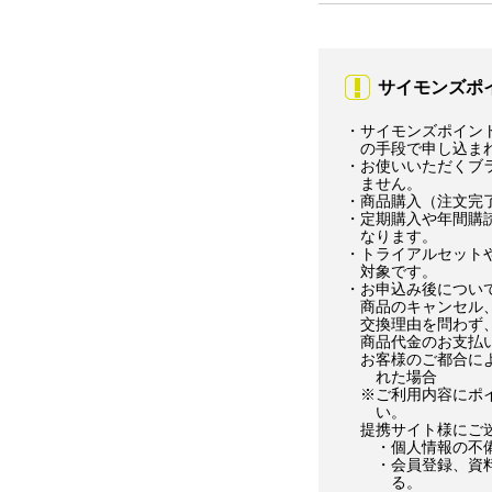
サイモンズポ
・サイモンズポイン
の手段で申し込ま
・お使いいただくブラ
ません。
・商品購入（注文完
・定期購入や年間購
なります。
・トライアルセット
対象です。
・お申込み後につい
商品のキャンセル
交換理由を問わず
商品代金のお支払
お客様のご都合に
れた場合
※ご利用内容にポ
い。
提携サイト様にご
・個人情報の不
・会員登録、資
る。