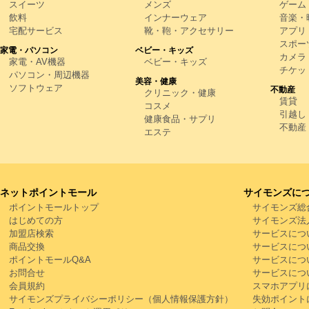
スイーツ
メンズ
ゲーム
飲料
インナーウェア
音楽・映
宅配サービス
靴・鞄・アクセサリー
アプリ
スポー
家電・パソコン
ベビー・キッズ
カメラ
家電・AV機器
ベビー・キッズ
チケッ
パソコン・周辺機器
美容・健康
ソフトウェア
不動産
クリニック・健康
賃貸
コスメ
引越し
健康食品・サプリ
不動産
エステ
ネットポイントモール
サイモンズに
ポイントモールトップ
サイモンズ総
はじめての方
サイモンズ法
加盟店検索
サービスにつ
商品交換
サービスにつ
ポイントモールQ&A
サービスにつ
お問合せ
サービスにつ
会員規約
スマホアプリ
サイモンズプライバシーポリシー（個人情報保護方針）
失効ポイント