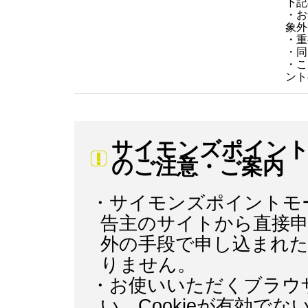
下記
・お
象外
・重
・同
・こ
ント
サイモンズポイン
のご注意・ご案内
・サイモンズポイントモ
告主のサイトから直接
外の手段で申し込まれ
りません。
・お使いいただくブラウザ
い。Cookieが有効で