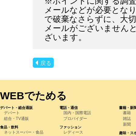
※ポイントに関する調
メールなどが必要となり
で破棄なさらずに、大
メールがございません
ざいます。
戻る
WEBでためる
デパート・総合通販
電話・通信
書籍・新
デパート
国内・国際電話
書籍
総合・TV通販
プロバイダー
雑誌
新聞
食品・飲料
ファッション
ネットスーパー・食品
レディース
趣味・ス