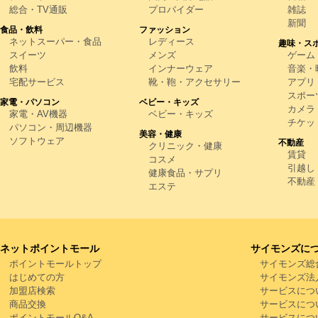
総合・TV通販
プロバイダー
雑誌
新聞
食品・飲料
ファッション
ネットスーパー・食品
レディース
趣味・ス
スイーツ
メンズ
ゲーム
飲料
インナーウェア
音楽・映
宅配サービス
靴・鞄・アクセサリー
アプリ
スポー
家電・パソコン
ベビー・キッズ
カメラ
家電・AV機器
ベビー・キッズ
チケッ
パソコン・周辺機器
美容・健康
ソフトウェア
不動産
クリニック・健康
賃貸
コスメ
引越し
健康食品・サプリ
不動産
エステ
ネットポイントモール
サイモンズに
ポイントモールトップ
サイモンズ総
はじめての方
サイモンズ法
加盟店検索
サービスにつ
商品交換
サービスにつ
ポイントモールQ&A
サービスにつ