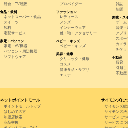
総合・TV通販
プロバイダー
雑誌
新聞
食品・飲料
ファッション
ネットスーパー・食品
レディース
趣味・ス
スイーツ
メンズ
ゲーム
飲料
インナーウェア
音楽・映
宅配サービス
靴・鞄・アクセサリー
アプリ
スポー
家電・パソコン
ベビー・キッズ
カメラ
家電・AV機器
ベビー・キッズ
チケッ
パソコン・周辺機器
美容・健康
ソフトウェア
不動産
クリニック・健康
賃貸
コスメ
引越し
健康食品・サプリ
不動産
エステ
ネットポイントモール
サイモンズに
ポイントモールトップ
サイモンズ総
はじめての方
サイモンズ法
加盟店検索
サービスにつ
商品交換
サービスにつ
ポイントモールQ&A
サービスにつ