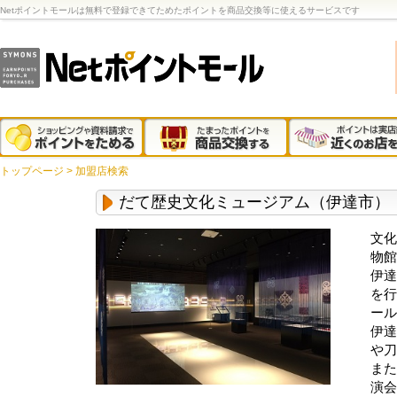
Netポイントモールは無料で登録できてためたポイントを商品交換等に使えるサービスです
トップページ
>
加盟店検索
だて歴史文化ミュージアム（伊達市）
文化
物館
伊達
を行
ール
伊達
や刀
また
演会