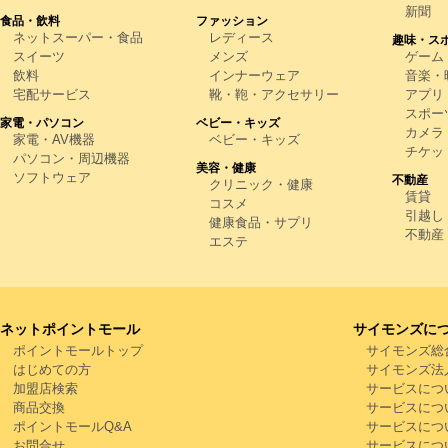
新聞
食品・飲料
ファッション
ネットスーパー・食品
レディース
趣味・ス
スイーツ
メンズ
ゲーム
飲料
インナーウェア
音楽・映
宅配サービス
靴・鞄・アクセサリー
アプリ
スポー
家電・パソコン
ベビー・キッズ
カメラ
家電・AV機器
ベビー・キッズ
チケッ
パソコン・周辺機器
美容・健康
ソフトウェア
不動産
クリニック・健康
賃貸
コスメ
引越し
健康食品・サプリ
不動産
エステ
ネットポイントモール
サイモンズに
ポイントモールトップ
サイモンズ総
はじめての方
サイモンズ法
加盟店検索
サービスにつ
商品交換
サービスにつ
ポイントモールQ&A
サービスにつ
お問合せ
サービスにつ