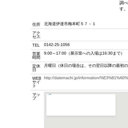
調べ
す。
北海道伊達市梅本町５７－１
住所
アク
セス
0142-25-1056
TEL
9:00～17:00（展示室への入場は16:30まで）
営業
時間
月曜日（休日の場合は、その翌日以降の最初の平
定休
日
http://datemachi.jp/information/
WEB
サイ
ト
マッ
プ